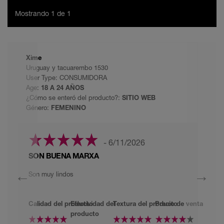
Mostrando 1 de 1
Xime
Uruguay y tacuarembo 1530
User Type: CONSUMIDORA
Age:
18 A 24 AÑOS
¿Cómo se enteró del producto?:
SITIO WEB
Género:
FEMENINO
- 6/11/2026
SON BUENA MARXA
←
→
Son muy lindos
Calidad del producto
Efectividad del
Textura del producto
Precio de venta
producto