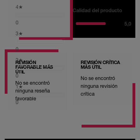
4
★
Calidad del producto
0
5,0
3
★
0
2
★
REVISIÓN
REVISIÓN CRÍTICA
FAVORABLE MÁS
MÁS ÚTIL
ÚTIL
0
No se encontró
No se encontró
ninguna revisión
1
★
ninguna reseña
crítica
favorable
0