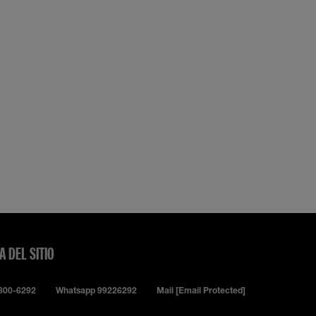
JAS
A DEL SITIO
0800-6292
Whatsapp 99226292
Mail
[email Protected]