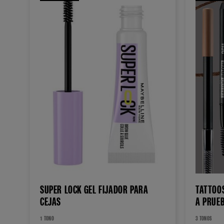
SUPER LOCK GEL FIJADOR PARA
TATTOO
CEJAS
A PRUE
36 HOR
1 TONO
3 TONOS