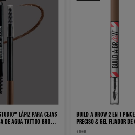
STUDIO™ LÁPIZ PARA CEJAS
BUILD A BROW 2 EN 1 PINCE
BA DE AGUA TATTOO BROW
PRECISO & GEL FIJADOR DE
AS
CEJAS
4 TONOS