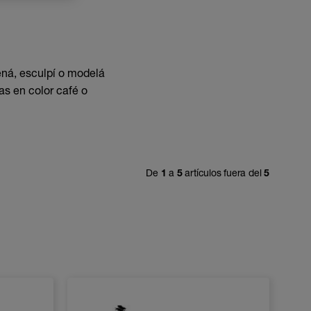
lená, esculpí o modelá
as en color café o
De
1
a
5
artículos fuera del
5