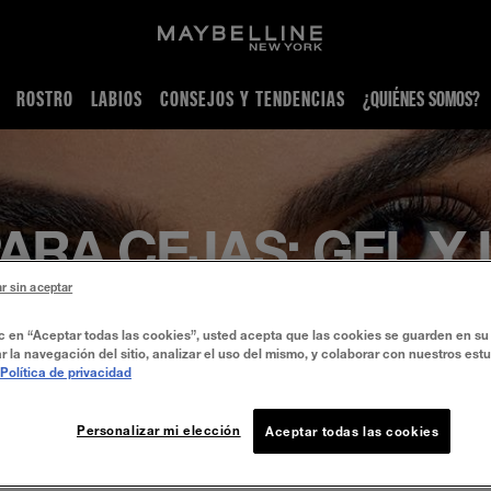
ROSTRO
LABIOS
CONSEJOS Y TENDENCIAS
¿QUIÉNES SOMOS?
ARA CEJAS: GEL Y 
r sin aceptar
ic en “Aceptar todas las cookies”, usted acepta que las cookies se guarden en su 
r la navegación del sitio, analizar el uso del mismo, y colaborar con nuestros est
Política de privacidad
Personalizar mi elección
Aceptar todas las cookies