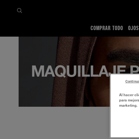
COMPRAR TODO
OJOS
Inicio
Comprar todo
Ojos
Cejas
MAQUILLAJE P
Continua
Al hacer cl
para mejora
marketing.