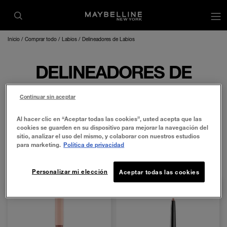
Inicio
Comprar todo
Labios
Delineadores de Labios
DELINEADORES DE
LABIOS
Continuar sin aceptar
Al hacer clic en “Aceptar todas las cookies”, usted acepta que las
FILTRAR
ORDENAR POR
cookies se guarden en su dispositivo para mejorar la navegación del
sitio, analizar el uso del mismo, y colaborar con nuestros estudios
para marketing.
Política de privacidad
De
1
a
2
artículos fuera del
2
Personalizar mi elección
Aceptar todas las cookies
NOVEDAD