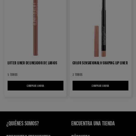
LIFTER LINER DELINEADOR DE LABIOS
COLOR SENSATIONAL® SHAPING LIP LINER
5 TONOS
2 TONOS
COMPRAR AHORA
LIFTER LINER DELINEADOR DE LABIOS
COMPRAR AHORA
COLOR SENSATIONAL® SHA
¿QUIÉNES SOMOS?
ENCUENTRA UNA TIENDA