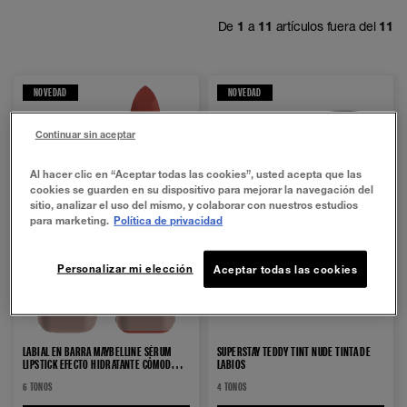
De
1
a
11
artículos fuera del
11
NOVEDAD
NOVEDAD
Continuar sin aceptar
Al hacer clic en “Aceptar todas las cookies”, usted acepta que las
cookies se guarden en su dispositivo para mejorar la navegación del
sitio, analizar el uso del mismo, y colaborar con nuestros estudios
para marketing.
Política de privacidad
Personalizar mi elección
Aceptar todas las cookies
LABIAL EN BARRA MAYBELLINE SÉRUM
SUPERSTAY TEDDY TINT NUDE TINTA DE
LIPSTICK EFECTO HIDRATANTE CÓMODO,
LABIOS
CASI IMPERCEPTIBLE. 8 HORAS DE
6 TONOS
4 TONOS
HIDRATACIÓN QUE APORTA VOLUMEN