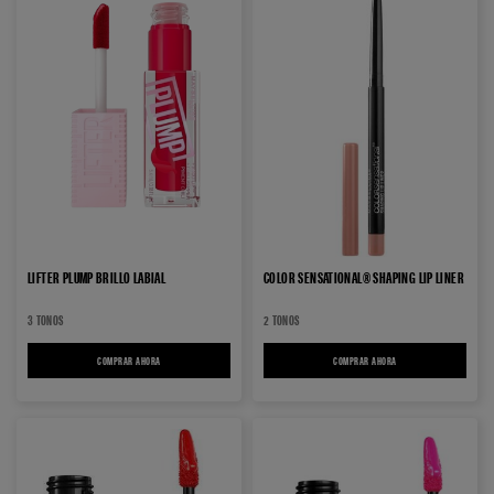
LIFTER PLUMP BRILLO LABIAL
COLOR SENSATIONAL® SHAPING LIP LINER
3 TONOS
2 TONOS
COMPRAR AHORA
LIFTER PLUMP BRILLO LABIAL
COMPRAR AHORA
COLOR SENSATIONAL® SHA