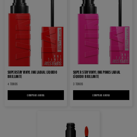
SUPERSTAY VINYL INK LABIAL LÍQUIDO
SUPER STAY VINYL INK PINKS LABIAL
BRILLANTE
LÍQUIDO BRILLANTE
4 TONOS
3 TONOS
COMPRAR AHORA
SUPERSTAY VINYL INK LABIAL LÍQUIDO BRILLANTE
COMPRAR AHORA
SUPER STAY VINYL INK PI