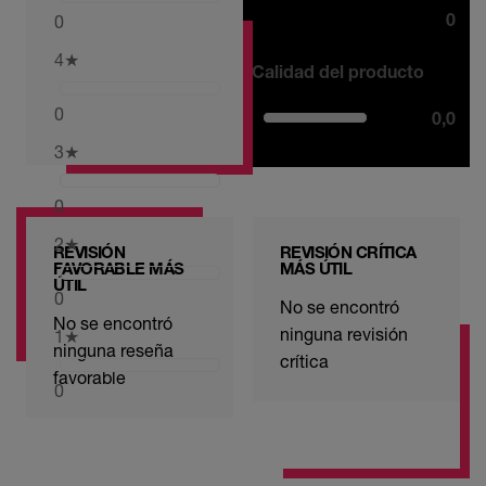
0
0
4
★
Calidad del producto
0
0,0
3
★
0
2
★
REVISIÓN
REVISIÓN CRÍTICA
FAVORABLE MÁS
MÁS ÚTIL
ÚTIL
0
No se encontró
No se encontró
ninguna revisión
1
★
ninguna reseña
crítica
favorable
0