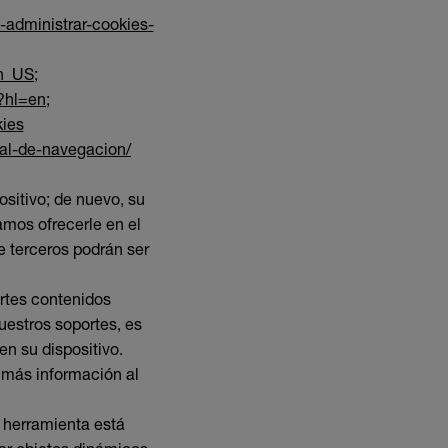
-administrar-cookies-
en_US
;
?hl=en
;
kies
ial-de-navegacion/
sitivo; de nuevo, su
amos ofrecerle en el
e terceros podrán ser
rtes contenidos
uestros soportes, es
n su dispositivo.
r más información al
a herramienta está