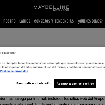
ROSTRO
LABIOS
CONSEJOS Y TENDENCIAS
¿QUIÉNES SOMOS?
r sin aceptar
www.maybelline.uy
ic en “Aceptar todas las cookies”, usted acepta que las cookies se guarden en su 
r la navegación del sitio, analizar el uso del mismo, y colaborar con nuestros est
L´OREAL URUGUAY S.A.
Política de privacidad
POLÍTICA DE COOKIES L’ORÉAL
Personalizar mi elección
Aceptar todas las cookies
1) ¿Qué son las cookies?
ueños archivos de texto que se almacenan en su dispositivo (
ientras navega por Internet, incluidos los sitios web del Grupo
n nuestros sitios web fundamentalmente para conseguir que 