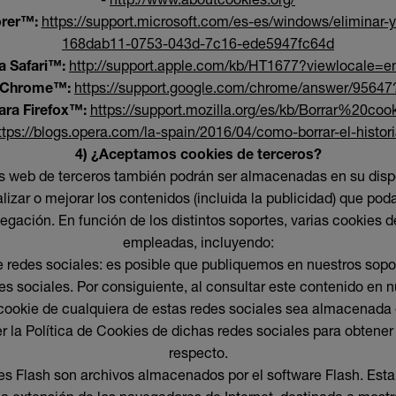
orer™:
https://support.microsoft.com/es-es/windows/eliminar-y
168dab11-0753-043d-7c16-ede5947fc64d
a Safari™:
http://support.apple.com/kb/HT1677?viewlocale=
 Chrome™:
https://support.google.com/chrome/answer/95647
ara Firefox™:
https://support.mozilla.org/es/kb/Borrar%20coo
ttps://blogs.opera.com/la-spain/2016/04/como-borrar-el-histor
4) ¿Aceptamos cookies de terceros?
os web de terceros también podrán ser almacenadas en su dispo
alizar o mejorar los contenidos (incluida la publicidad) que pod
egación. En función de los distintos soportes, varias cookies d
empleadas, incluyendo:
e redes sociales: es posible que publiquemos en nuestros sopo
s sociales. Por consiguiente, al consultar este contenido en n
cookie de cualquiera de estas redes sociales sea almacenada e
er la Política de Cookies de dichas redes sociales para obtene
respecto.
ies Flash son archivos almacenados por el software Flash. Est