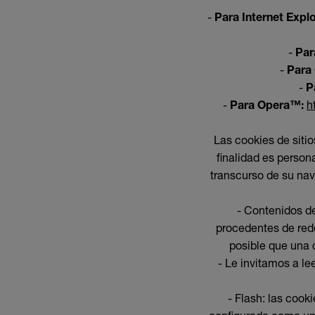
-
Para Internet Expl
-
Par
-
Para
-
P
-
Para Opera™:
h
Las cookies de siti
finalidad es person
transcurso de su nav
- Contenidos d
procedentes de rede
posible que una 
- Le invitamos a le
- Flash: las cook