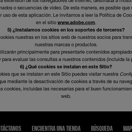
 extensión de los navegadores de Internet, destinada a mostr
ados o secuencias de vídeo. De esta manera, es posible que 
r uso de esta aplicación. Le invitamos a leer la Política de Co
en el sitio
www.adobe.com
.
5) ¿Instalamos cookies en los soportes de terceros?
ookies nuestras en los sitios web de nuestros socios para trans
nuestras marcas o productos.
tilizarán principalmente para presentarle contenidos apropiado
y para evaluar las consultas a nuestros contenidos (incluida la 
6) ¿Qué cookies se instalan en este Sitio?
okies que se instalan en este Sitio puedes visitar nuestra
Confi
ue mediante la desactivación de cookies a través de su navega
as cookies, incluidas las necesarias para el buen funcionamient
web.
TÁCTANOS
ENCUENTRA UNA TIENDA
BÚSQUEDA
MAP