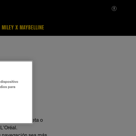
MILEY X MAYBELLINE
dispositivo
udios para
ordenador, tableta o
 L'Oréal.
su navegación sea más