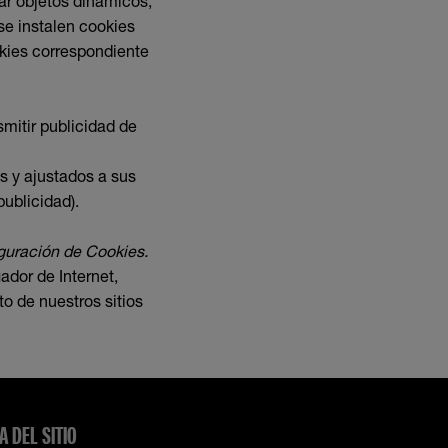
ar objetos dinámicos,
se instalen cookies
okies correspondiente
mitir publicidad de
s y ajustados a sus
publicidad).
guración de Cookies.
dor de Internet,
o de nuestros sitios
A DEL SITIO