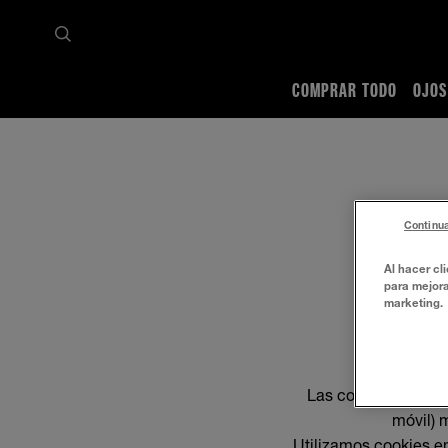
COMPRAR TODO
OJOS
Inicio
Política de Cookies
Continua
Al hacer cl
para mejora
marketing.
Las cookies son peq
móvil) m
Utilizamos cookies e