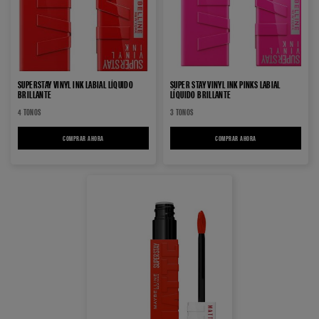
SUPERSTAY VINYL INK LABIAL LÍQUIDO
SUPER STAY VINYL INK PINKS LABIAL
BRILLANTE
LÍQUIDO BRILLANTE
4 TONOS
3 TONOS
COMPRAR AHORA
SUPERSTAY VINYL INK LABIAL LÍQUIDO BRILLANTE
COMPRAR AHORA
SUPER STAY VINYL INK PI