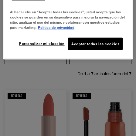
En Maybelline podrás encontrar el lipstick
Al hacer clic en “Aceptar todas las cookies”, usted acepta que las
cookies se guarden en su dispositivo para mejorar la navegación del
adecuado para ti y todo aquello que necesitas
sitio, analizar el uso del mismo, y colaborar con nuestros estudios
para crear looks personalizados que duren todo
para marketing.
Política de privacidad
el día y toda la noche.
Personalizar mi elección
Aceptar todas las cookies
FILTRAR
ORDENAR POR
De
1
a
7
artículos fuera del
7
NOVEDAD
NOVEDAD