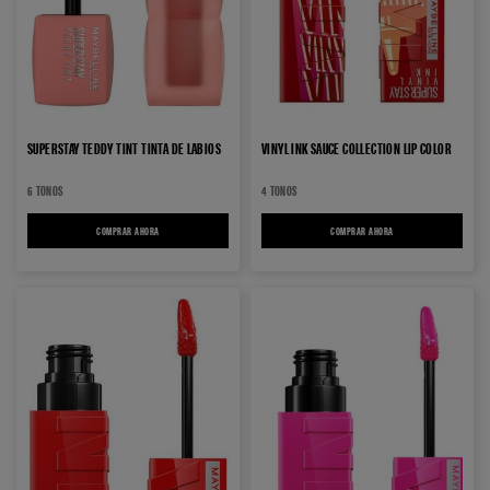
SUPERSTAY TEDDY TINT TINTA DE LABIOS
VINYL INK SAUCE COLLECTION LIP COLOR
6 TONOS
4 TONOS
COMPRAR AHORA
SUPERSTAY TEDDY TINT TINTA DE LABIOS
COMPRAR AHORA
VINYL INK SAUCE COLLECT