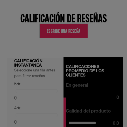
CALIFICACIÓN DE RESEÑAS
ESCRIBE UNA RESEÑA
CALIFICACIÓN
INSTANTÁNEA
CALIFICACIONES
Seleccione una fila antes
PROMEDIO DE LOS
CLIENTES
para filtrar reseñas
5
★
En general
0
0
4
★
Calidad del producto
0
0,0