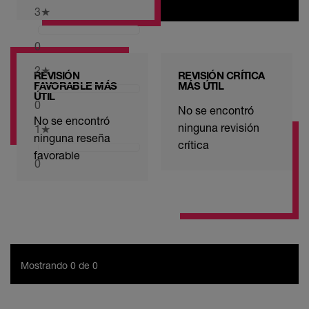
3
★
0
2
★
REVISIÓN
REVISIÓN CRÍTICA
FAVORABLE MÁS
MÁS ÚTIL
ÚTIL
0
No se encontró
No se encontró
ninguna revisión
1
★
ninguna reseña
crítica
favorable
0
Mostrando 0 de 0