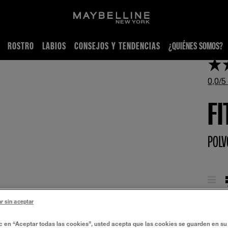
ROSTRO
LABIOS
CONSEJOS Y TENDENCIAS
¿QUIÉNES SOMOS?
0,0/5
FI
POLV
r sin aceptar
ic en “Aceptar todas las cookies”, usted acepta que las cookies se guarden en su 