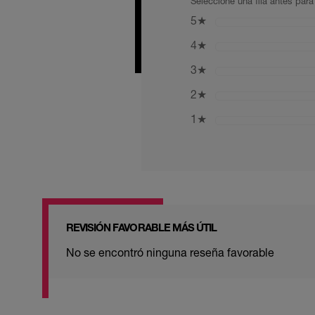
Seleccione una fila antes para 
5
★
4
★
3
★
2
★
1
★
REVISIÓN FAVORABLE MÁS ÚTIL
No se encontró ninguna reseña favorable