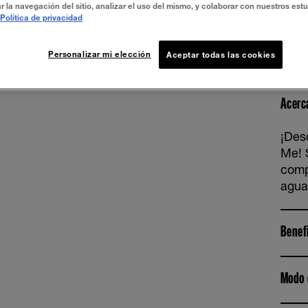
r la navegación del sitio, analizar el uso del mismo, y colaborar con nuestros est
Buff B
Política de privacidad
Personalizar mi elección
Aceptar todas las cookies
Acerc
¡Des
Me! 
comp
agua.
Benef
Modo 