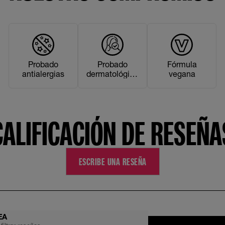
Probado
Probado
Fórmula
antialergias
dermatológica
vegana
- mente
CALIFICACIÓN DE RESEÑA
ESCRIBE UNA RESEÑA
EA