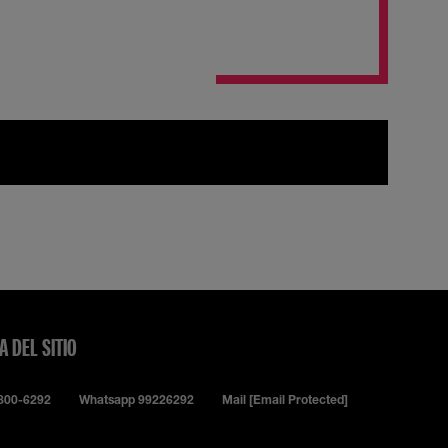
A DEL SITIO
0800-6292
Whatsapp 99226292
Mail
[email Protected]