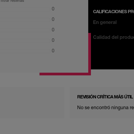
filtrar reseñas
0
CALIFICACIONES P
0
En general
0
Calidad del produ
0
0
REVISIÓN CRÍTICA MÁS ÚTIL
No se encontró ninguna rev