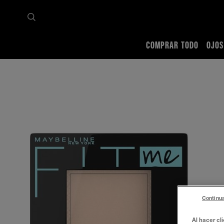
COMPRAR TODO
OJOS
Inicio
Comprar todo
Rostro
Polvos
Fit Me Matte Poreless
Continua
Al hacer cl