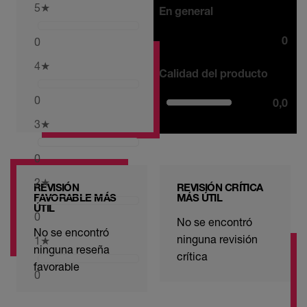
5
★
En general
0
0
4
★
Calidad del producto
0
0,0
3
★
0
2
★
REVISIÓN
REVISIÓN CRÍTICA
FAVORABLE MÁS
MÁS ÚTIL
ÚTIL
0
No se encontró
No se encontró
ninguna revisión
1
★
ninguna reseña
crítica
favorable
0