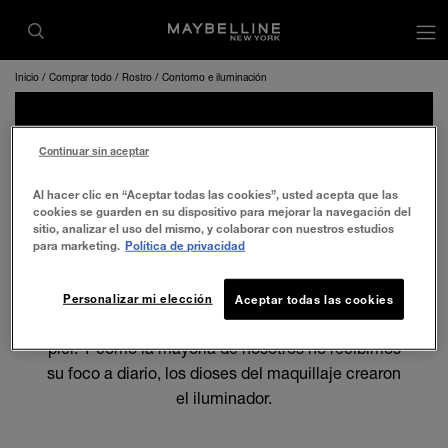
Inicio
Comprar todo
Rostro
Contorno e iluminación
CONTORNO E
Continuar sin aceptar
ILUMINACIÓN
Al hacer clic en “Aceptar todas las cookies”, usted acepta que las
cookies se guarden en su dispositivo para mejorar la navegación del
sitio, analizar el uso del mismo, y colaborar con nuestros estudios
para marketing.
Política de privacidad
¡Hora de brillar! Sutil o resplandeciente, en polvo
o en gel, todo el mundo luce mejor con un toque
Personalizar mi elección
Aceptar todas las cookies
de la iluminación de las estrellas de cine sobre la
piel. Y como la mayoría de nosotros no recibimos
su foco a diario, los dioses del maquillaje crearon
el iluminador.