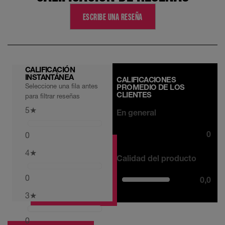
ESCRIBE UNA RESEÑA
CALIFICACIÓN
INSTANTÁNEA
CALIFICACIONES
Seleccione una fila antes
PROMEDIO DE LOS
CLIENTES
para filtrar reseñas
5
★
En general
0
0
4
★
Calidad del producto
0
0,0
3
★
0