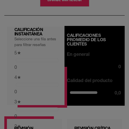
CALIFICACIÓN
INSTANTÁNEA
CALIFICACIONES
Seleccione una fila antes
PROMEDIO DE LOS
CLIENTES
para filtrar reseñas
5
★
En general
0
0
4
★
Calidad del producto
0
0,0
3
★
0
2
★
REVISIÓN
REVISIÓN CRÍTICA