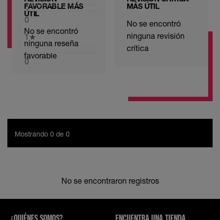
FAVORABLE MÁS
MÁS ÚTIL
ÚTIL
0
No se encontró
No se encontró
ninguna revisión
1
★
ninguna reseña
crítica
favorable
0
Mostrando 0 de 0
No se encontraron registros
¿QUIÉNES SOMOS?
ENCUENTRA UNA TIENDA