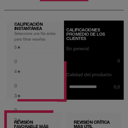
CALIFICACIÓN
INSTANTÁNEA
CALIFICACIONES
Seleccione una fila antes
PROMEDIO DE LOS
CLIENTES
para filtrar reseñas
5
★
En general
0
0
4
★
Calidad del producto
0
0,0
3
★
0
2
★
REVISIÓN
REVISIÓN CRÍTICA
FAVORABLE MÁS
MÁS ÚTIL