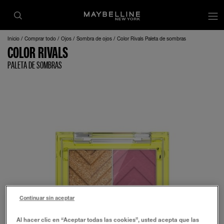
Inicio
Comprar todo
Ojos
Sombra de ojos
Color Rivals Paleta de sombras
COLOR RIVALS
PALETA DE SOMBRAS
Continuar sin aceptar
Al hacer clic en “Aceptar todas las cookies”, usted acepta que las