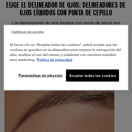
ELIGE EL DELINEADOR DE OJOS: DELINEADORES DE
OJOS LÍQUIDOS CON PUNTA DE CEPILLO
Los delineadores de ojos líquidos con punta de pincel son
similares a un pincel real, porque tienen cerdas flexibles. Cuesta
Continuar sin aceptar
un poco acostumbrarse a su flexibilidad, pero ofrece la precisión
necesaria para crear líneas que van desde las más finas hasta
Al hacer clic en “Aceptar todas las cookies”, usted acepta que las
las más gráficas y atrevidas.
cookies se guarden en su dispositivo para mejorar la navegación del
sitio, analizar el uso del mismo, y colaborar con nuestros estudios
para marketing.
Política de privacidad
Personalizar mi elección
Aceptar todas las cookies