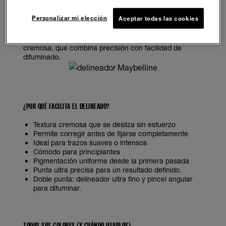
Antes de pasar a las técnicas, es importante hablar del
producto clave.
Personalizar mi elección
Aceptar todas las cookies
El
Sculpting Stix Eyeliner
está pensado para
simplificar el delineado gracias a su formato en barra
cremosa, que combina precisión con facilidad de
difuminado.
¿POR QUÉ FACILITA EL DELINEADO?
Textura cremosa que se desliza sin esfuerzo
Permite corregir antes de fijarse completamente
Ideal para trazos suaves o intensos
Cómodo para principiantes
Pigmentación uniforme desde la primera pasada
Punta ultra precisa para un resultado definido.
Doble punta: delineador ultra fino y pincel angular
para difuminar.
TODOS SUS COLORES (Y CUÁNDO USARLOS)