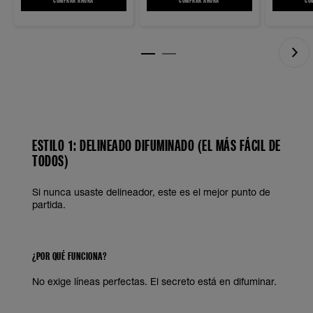
COMPRAR AHORA
SCULPTING STIX LÁPIZ DELINEADOR DE OJOS DE DOBLE PUNTA CON PINCEL DELINEADOR DE O
COMPRAR AHORA
SCULPTING STIX LÁPIZ DELINEADOR DE
CO
NEUTROS Y TIERRA.
NEUTROS Y TIERRA.
NEUTROS Y T
ESTILO 1: DELINEADO DIFUMINADO (EL MÁS FÁCIL DE
TODOS)
Si nunca usaste delineador, este es el mejor punto de
partida.
¿POR QUÉ FUNCIONA?
No exige líneas perfectas. El secreto está en difuminar.