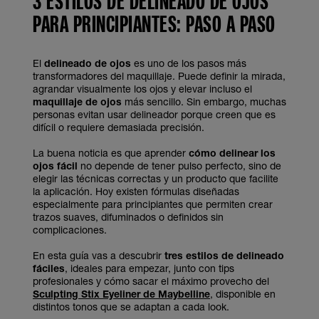
3 ESTILOS DE DELINEADO DE OJOS
PARA PRINCIPIANTES: PASO A PASO
El
delineado de ojos
es uno de los pasos más
transformadores del maquillaje. Puede definir la mirada,
agrandar visualmente los ojos y elevar incluso el
maquillaje de ojos
más sencillo. Sin embargo, muchas
personas evitan usar delineador porque creen que es
difícil o requiere demasiada precisión.
La buena noticia es que aprender
cómo delinear los
ojos fácil
no depende de tener pulso perfecto, sino de
elegir las técnicas correctas y un producto que facilite
la aplicación. Hoy existen fórmulas diseñadas
especialmente para principiantes que permiten crear
trazos suaves, difuminados o definidos sin
complicaciones.
En esta guía vas a descubrir
tres estilos de delineado
fáciles
, ideales para empezar, junto con tips
profesionales y cómo sacar el máximo provecho del
Sculpting Stix Eyeliner de Maybelline
, disponible en
distintos tonos que se adaptan a cada look.