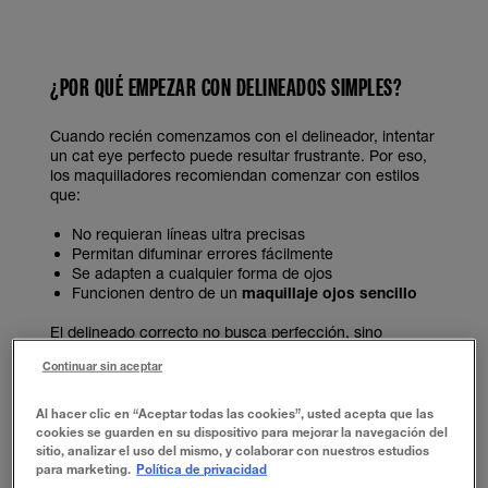
¿POR QUÉ EMPEZAR CON DELINEADOS SIMPLES?
Cuando recién comenzamos con el delineador, intentar
un cat eye perfecto puede resultar frustrante. Por eso,
los maquilladores recomiendan comenzar con estilos
que:
No requieran líneas ultra precisas
Permitan difuminar errores fácilmente
Se adapten a cualquier forma de ojos
Funcionen dentro de un
maquillaje ojos sencillo
El delineado correcto no busca perfección, sino
equilibrio y definición natural.
Continuar sin aceptar
EL ALIADO IDEAL PARA PRINCIPIANTES: SCULPTING
Al hacer clic en “Aceptar todas las cookies”, usted acepta que las
cookies se guarden en su dispositivo para mejorar la navegación del
STIX EYELINER.
sitio, analizar el uso del mismo, y colaborar con nuestros estudios
para marketing.
Política de privacidad