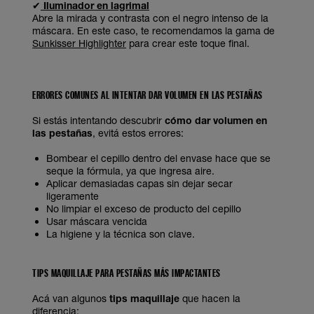
✔
Iluminador en lagrimal
Abre la mirada y contrasta con el negro intenso de la
máscara. En este caso, te recomendamos la gama de
Sunkisser Highlighter
para crear este toque final.
ERRORES COMUNES AL INTENTAR DAR VOLUMEN EN LAS PESTAÑAS
Si estás intentando descubrir
cómo dar volumen en
las pestañas
, evitá estos errores:
Bombear el cepillo dentro del envase hace que se
seque la fórmula, ya que ingresa aire.
Aplicar demasiadas capas sin dejar secar
ligeramente
No limpiar el exceso de producto del cepillo
Usar m
á
scara vencida
La higiene y la técnica son clave.
TIPS MAQUILLAJE PARA PESTAÑAS MÁS IMPACTANTES
Acá van algunos
tips maquillaje
que hacen la
diferencia: