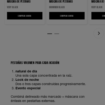
MÁSCARA DE PESTAÑAS
MÁSCARA DE PESTAÑAS
MASCARA DE 
BUBBLE A PR
VERY BLACK
BROWNISH BLACK
VERY BLACK
DA VOLUMEN 
A TUS PESTA
COMPRAR AHORA
COLOSSAL BUBBLE LAVABLE MÁSCARA DE PESTAÑAS
COMPRAR AHORA
COLOSSAL BUBBLE LAVABLE MÁSCARA D
CO
PESTAÑAS VOLUMEN PARA CADA OCASIÓN
natural de día
Una sola capa concentrada en la raíz.
Look de noche
Dos o tres capas construidas progresivamente.
Evento especial
Combiná delineado más marcado + máscara con
énfasis en pestañas externas.