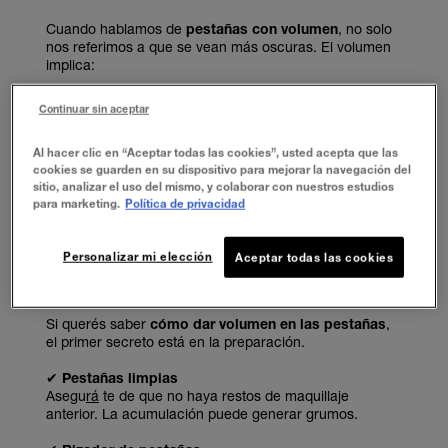
Cuando hablamos de
pestañas con volumen
, no solo
nos referimos a que se vean más oscuras. El volumen
implica:
Mayor densidad visual
Continuar sin aceptar
Sensación de más cantidad de pestañas
Espesor desde la raíz
Al hacer clic en “Aceptar todas las cookies”, usted acepta que las
Curvatura que abra la mirada
cookies se guarden en su dispositivo para mejorar la navegación del
sitio, analizar el uso del mismo, y colaborar con nuestros estudios
El objetivo es que las pestañas se vean más llenas sin
para marketing.
Política de privacidad
perder definición.
Personalizar mi elección
Aceptar todas las cookies
PASO 1: PREPARAR LAS PESTAÑAS ANTES DE APLICAR LA MÁSCARA
Si querés saber
cómo dar volumen en las pestañas
,
el primer secreto está en la preparación.
✔
Pestañas limpias
Asegu
rá
te de que no haya restos de maquillaje
anterior. La acumulación puede generar grumos.