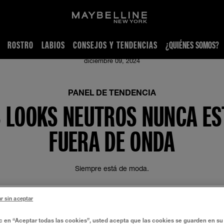
ROSTRO
LABIOS
CONSEJOS Y TENDENCIAS
¿QUIÉNES SOMOS?
ía de los mejores productos de corrector
diciembre 09, 2024
PANEL DE TENDENCIA
 LOOKS NEUTROS NUNCA E
FUERA DE ONDA
Siempre está de moda.
MUESTRA TU MEJOR CARA
r sin aceptar
os mejores correctores de maquillaje y aprendé nuevas técnicas tanto
imperfecciones como iluminar tu mirada ¡Revisá más aquí!
ic en “Aceptar todas las cookies”, usted acepta que las cookies se guarden en su 