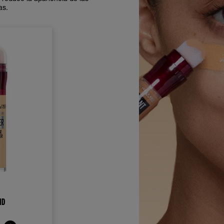
as.
ND