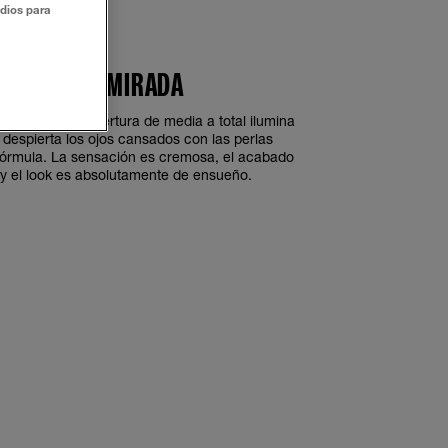
udios para
LUMINA TU MIRADA
uillaje con cobertura de media a total ilumina
y despierta los ojos cansados con las perlas
 fórmula. La sensación es cremosa, el acabado
y el look es absolutamente de ensueño.