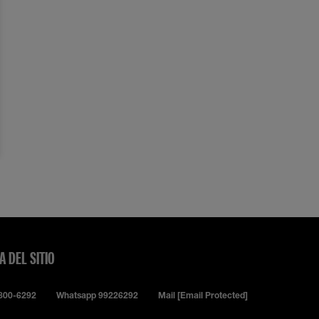
 ANTIOJERAS
ORRECTOR
A DEL SITIO
0800-6292
Whatsapp 99226292
Mail
[email Protected]