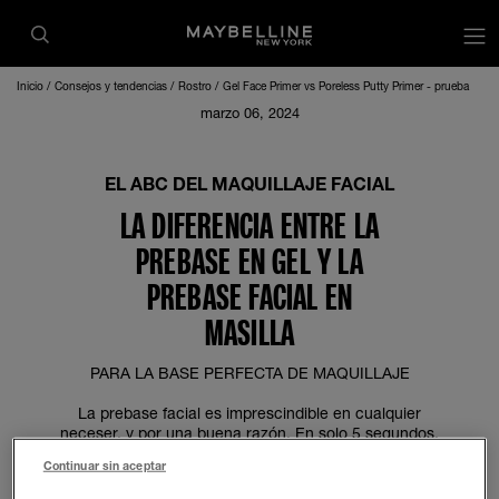
Inicio
Consejos y tendencias
Rostro
Gel Face Primer vs Poreless Putty Primer - prueba
marzo 06, 2024
EL ABC DEL MAQUILLAJE FACIAL
LA DIFERENCIA ENTRE LA
PREBASE EN GEL Y LA
PREBASE FACIAL EN
MASILLA
PARA LA BASE PERFECTA DE MAQUILLAJE
La prebase facial es imprescindible en cualquier
neceser, y por una buena razón. En solo 5 segundos,
proporciona una gran variedad de beneficios de
Continuar sin aceptar
belleza: Un toque sobre la piel antes de aplicar la
base de maquillaje crea un “lienzo” liso y terso para