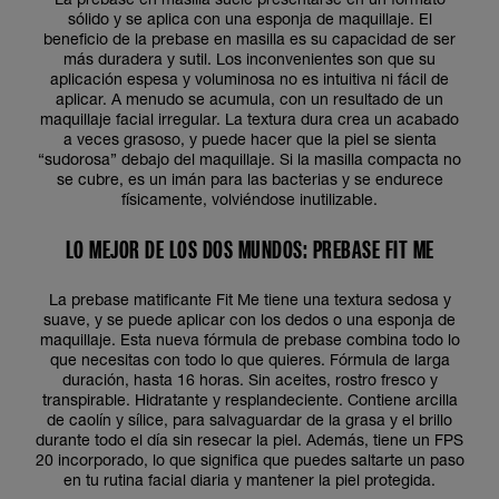
sólido y se aplica con una esponja de maquillaje. El
beneficio de la prebase en masilla es su capacidad de ser
más duradera y sutil. Los inconvenientes son que su
aplicación espesa y voluminosa no es intuitiva ni fácil de
aplicar. A menudo se acumula, con un resultado de un
maquillaje facial irregular. La textura dura crea un acabado
a veces grasoso, y puede hacer que la piel se sienta
“sudorosa” debajo del maquillaje. Si la masilla compacta no
se cubre, es un imán para las bacterias y se endurece
físicamente, volviéndose inutilizable.
LO MEJOR DE LOS DOS MUNDOS: PREBASE FIT ME
La prebase matificante Fit Me tiene una textura sedosa y
suave, y se puede aplicar con los dedos o una esponja de
maquillaje. Esta nueva fórmula de prebase combina todo lo
que necesitas con todo lo que quieres. Fórmula de larga
duración, hasta 16 horas. Sin aceites, rostro fresco y
transpirable. Hidratante y resplandeciente. Contiene arcilla
de caolín y sílice, para salvaguardar de la grasa y el brillo
durante todo el día sin resecar la piel. Además, tiene un FPS
20 incorporado, lo que significa que puedes saltarte un paso
en tu rutina facial diaria y mantener la piel protegida.