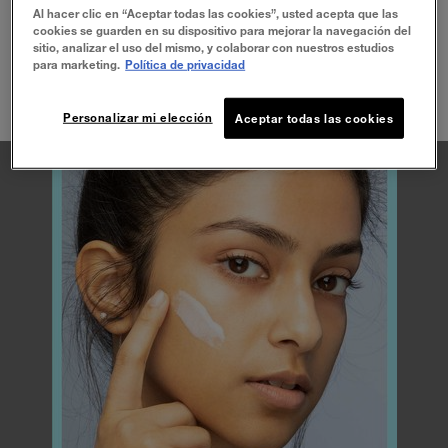
que el maquillaje se adhiera uniformemente y sin
Al hacer clic en “Aceptar todas las cookies”, usted acepta que las
imperfecciones. Como habrás adivinado, hay
cookies se guarden en su dispositivo para mejorar la navegación del
bastantes versiones de prebase en el mercado:
sitio, analizar el uso del mismo, y colaborar con nuestros estudios
Fórmulas sólidas y texturizadas en forma de fórmulas
para marketing.
Política de privacidad
compactas, y otras más líquidas y sedosas en un
tubo. ¿Cuál es la mejor opción? ¿Una aporta más
Personalizar mi elección
beneficios que la otra? Analicemos.
Aceptar todas las cookies