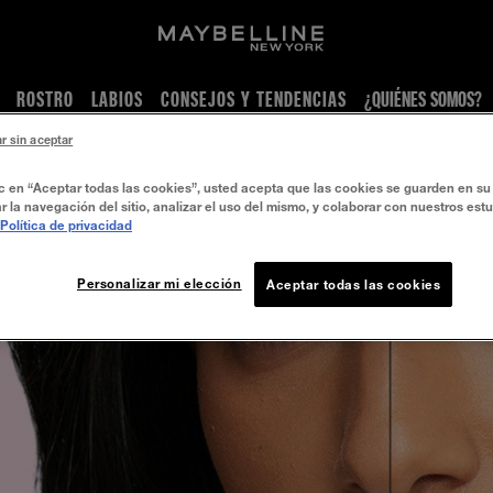
ROSTRO
LABIOS
CONSEJOS Y TENDENCIAS
¿QUIÉNES SOMOS?
r sin aceptar
ic en “Aceptar todas las cookies”, usted acepta que las cookies se guarden en su 
r la navegación del sitio, analizar el uso del mismo, y colaborar con nuestros est
Política de privacidad
Personalizar mi elección
Aceptar todas las cookies